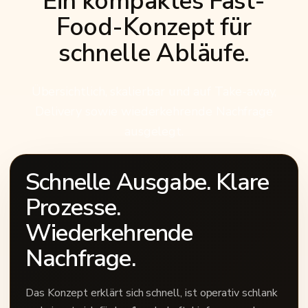
Ein kompaktes Fast-
Food-Konzept für
schnelle Abläufe.
Übersichtlich, skalierbar und auf Take-away,
Delivery sowie wiederkehrende Nachfrage
ausgelegt.
Schnelle Ausgabe. Klare
Prozesse.
Wiederkehrende
Nachfrage.
Das Konzept erklärt sich schnell, ist operativ schlank