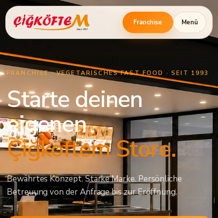
Franchise
Menü
FRANCHISE · VEGETARISCHES FAST FOOD · SEIT 1993
Starte deinen
eigenen
Çiğköftem Store.
Bewährtes Konzept. Starke Marke. Persönliche
Betreuung von der Anfrage bis zur Eröffnung.